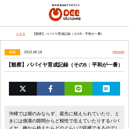
メニュー
検
コネタ
【観察】パパイヤ育成記録（その5：平和が一番）
DEEokinawaトップ
miooon
連載
2015.06.18
【観察】パパイヤ育成記録（その5：平和が一番）
沖縄では畑のみならず、庭先に植えられていたり、と
きには側溝の隙間からど根性で生えていたりするパパ
イヤ。種から植えたらどのぐらいで収穫できるのでし