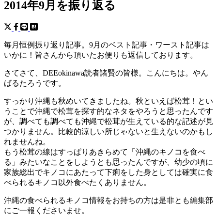
2014年9月を振り返る
毎月恒例振り返り記事。9月のベスト記事・ワースト記事は
いかに！皆さんから頂いたお便りも返信しております。
さてさて、DEEokinawa読者諸賢の皆様。こんにちは。やん
ばるたろうです。
すっかり沖縄も秋めいてきましたね。秋といえば松茸！とい
うことで沖縄で松茸を探す的なネタをやろうと思ったんです
が、調べても調べても沖縄で松茸が生えている的な記述が見
つかりません。比較的涼しい所じゃないと生えないのかもし
れませんね。
もう松茸の線はすっぱりあきらめて「沖縄のキノコを食べ
る」みたいなことをしようとも思ったんですが、幼少の頃に
家族総出でキノコにあたって下痢をした身としては確実に食
べられるキノコ以外食べたくありません。
沖縄の食べられるキノコ情報をお持ちの方は是非とも編集部
にご一報くださいませ。