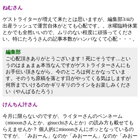
ねむさん
ゲストライターが増えて来たとは思いますが、編集部3/4の
出産ラッシュで運営自体がとても心配です。。水曜臨時休業
とかでも全然いいので、ムリのない程度に頑張ってくださ
い。特にたろうさんの記事本数がハンパなくて心配・・・。
編集部
ご心配頂きありがとうございます！死にそうです…とい
うのはまぁまぁ本当なんですがゲストライターさんにも
お手伝い頂きながら、今のところは何とかなっていま
す。そのうち原稿を落とす日がやってくる気はしますが
何所までいけるのかギリギリのラインをお楽しみくださ
い（やんばるたろう）
けんちん汁さん
今月に限らないのですが、ライターさんのペンネーム
（miooonさんとか、gisucchiさんとか）の読み方も載せても
らえませんか？ 個人的にmiooonさんにポッとなっているの
ですが、「みおーん」なのか「みおーーん」なのか「みおー