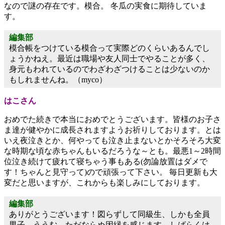
なので謎の存在です。模合。 冬瓜の実食に期待していま
す。
編集部
模合帳をつけている模合って実際どのくらいあるんでし
ょうかねえ。最近は職場や友人同士でやることが多く、
身元もわれているのでわざわざつけることは少ないのか
もしれませんね。（myco）
はこさん
おめでた続きで本当におめでとうございます。皆様のお子さ
ま達が健やかに成長されますようお祈りしております。とは
いえ夜泣きとか、何やっても泣き止まないとかそろそろ大変
な時期な頃な赤ちゃんもいるだろうな～とも。最悪1～2時間
位泣き続けて疲れて寝ちゃう事もある(勿論放置はダメで
す！ちゃんと見守って)ので頑張って下さい。 毎日更新も大
変だと思いますが、これからも楽しみにしております。
編集部
ありがとうございます！図らずして同級生、しかも全員
男子。ううむ、ただならぬ因縁を感じます。しばらくは