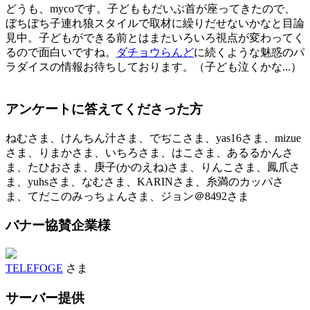
どうも、mycoです。子どももだいぶ首が座ってきたので、
ぼちぼち子連れ狼スタイルで取材に繰りだせないかなと目論
見中。子どもができる前とはまたいろいろ視点が変わってく
るので面白いですね。
ダチョウらんど
に続くような魅惑のパ
ラダイスの情報お待ちしております。（子ども泣くかな...）
アンケートに答えてくださった方
ねむさま、けんちん汁さま、でぢこさま、yas16さま、mizue
さま、りまかさま、いちろさま、はこさま、あるるかんさ
ま、たひおさま、庚子(かのえね)さま、りんこさま、鳳爪さ
ま、yuhsさま、なむさま、KARINさま、糸満のカッパさ
ま、てだこのみっちょんさま、ジョン＠8492さま
バナー協賛企業様
TELEFOGE
さま
サーバー提供