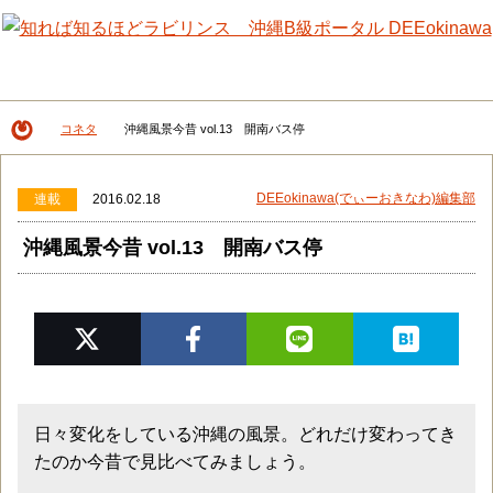
メニュー
検
コネタ
沖縄風景今昔 vol.13 開南バス停
DEEokinawaトップ
DEEokinawa(でぃーおきなわ)編集部
連載
2016.02.18
沖縄風景今昔 vol.13 開南バス停
日々変化をしている沖縄の風景。どれだけ変わってき
たのか今昔で見比べてみましょう。