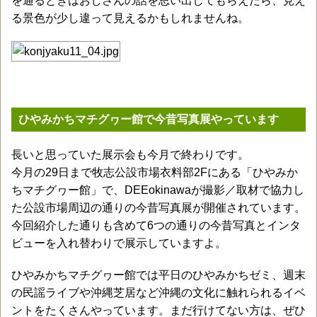
を通るときはおじさんの話を思い出してもらえたら、見え
る景色が少し違って見えるかもしれませんね。
ひやみかちマチグヮー館で今昔写真展やっています
長いと思っていた展示会も今月で終わりです。
今月の29日まで牧志公設市場衣料部2Fにある「ひやみか
ちマチグヮー館」で、DEEokinawaが撮影／取材で協力し
た公設市場周辺の通りの今昔写真展が開催されています。
今回紹介した通りも含めて6つの通りの今昔写真とインタ
ビューを入れ替わりで展示していますよ。
ひやみかちマチグヮー館では平日のひやみかちゼミ、週末
の民謡ライブや沖縄芝居など沖縄の文化に触れられるイベ
ントをたくさんやっています。まだ行けてない方は、ぜひ