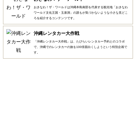
おきなわ！ザ・ワールドは沖縄本島南部を代表する観光地「おきなわ
ワールド文化王国・玉泉洞」の誰もが気づかないような小さな見どこ
ろを紹介するコンテンツです。
沖縄レンタカー大作戦
「沖縄レンタカー大作戦」は、たびらいレンタカー予約とのコラボ
で、沖縄でのレンタカーの旅を100倍面白くしようという特別企画で
す。