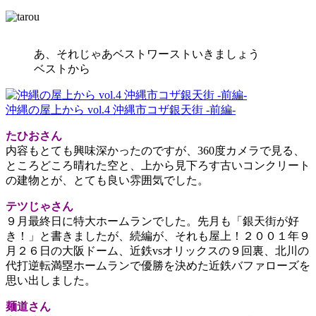
あ、それじゃあベストワーストいきましょう
ベストから
沖縄の屋上から vol.4 沖縄市コザ銀天街 -前編-
たひおさん
内容もとても興味深かったのですが、360度カメラで見る、
ところどころ晴れた空と、上から見下ろす古いコンクリート
の建物とが、とても良い雰囲気でした。
テツじゃさん
９月最終日に特大ホームランでした。先月も「銀天街が好
き！」と書きましたが、続編が、それも屋上！２００１年９
月２６日の大阪ドーム、近鉄vsオリックスの９回裏、北川の
代打逆転満塁ホームランで優勝を決めた近鉄バファローズを
思い出しました。
麺道さん