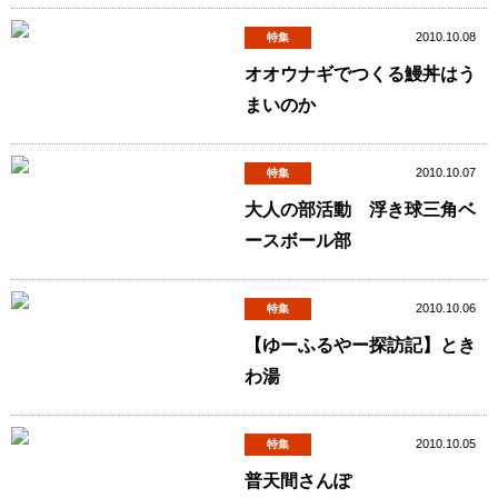
2010.10.08
特集
オオウナギでつくる鰻丼はう
まいのか
2010.10.07
特集
大人の部活動 浮き球三角ベ
ースボール部
2010.10.06
特集
【ゆーふるやー探訪記】とき
わ湯
2010.10.05
特集
普天間さんぽ