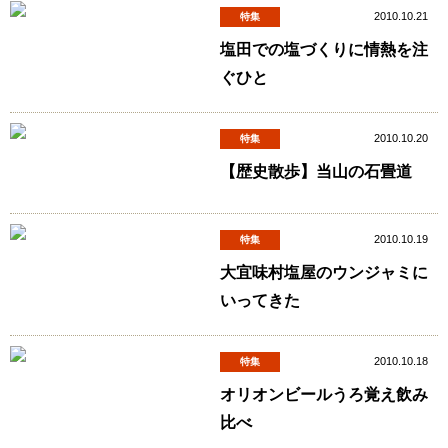
2010.10.21
特集
塩田での塩づくりに情熱を注
ぐひと
2010.10.20
特集
【歴史散歩】当山の石畳道
2010.10.19
特集
大宜味村塩屋のウンジャミに
いってきた
2010.10.18
特集
オリオンビールうろ覚え飲み
比べ