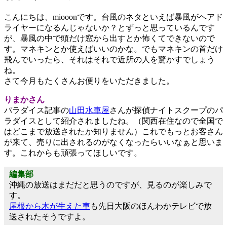
こんにちは、miooonです。台風のネタといえば暴風がヘアド
ライヤーになるんじゃないか？とずっと思っているんです
が、暴風の中で頭だけ窓から出すとか怖くてできないので
す。マネキンとか使えばいいのかな。でもマネキンの首だけ
飛んでいったら、それはそれで近所の人を驚かすでしょう
ね。
さて今月もたくさんお便りをいただきました。
りまかさん
パラダイス記事の
山田水車屋
さんが探偵ナイトスクープのパ
ラダイスとして紹介されましたね。（関西在住なので全国で
はどこまで放送されたか知りません）これでもっとお客さん
が来て、売りに出されるのがなくなったらいいなぁと思いま
す。これからも頑張ってほしいです。
編集部
沖縄の放送はまだだと思うのですが、見るのが楽しみで
す。
屋根から木が生えた車
も先日大阪のほんわかテレビで放
送されたそうですよ。