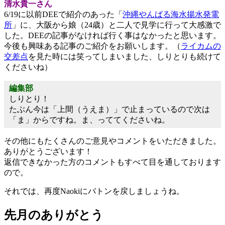
清水貴一さん
6/19に以前DEEで紹介のあった「
沖縄やんばる海水揚水発電
所
」に、大阪から娘（24歳）と二人で見学に行って大感激で
した。DEEの記事がなければ行く事はなかったと思います。
今後も興味ある記事のご紹介をお願いします。（
ライカムの
交差点
を見た時には笑ってしまいました、しりとりも続けて
くださいね）
編集部
しりとり！
たぶん今は「上間（うえま）」で止まっているので次は
「ま」からですね。ま、っててくださいね。
その他にもたくさんのご意見やコメントをいただきました。
ありがとうございます！
返信できなかった方のコメントもすべて目を通しております
ので。
それでは、再度Naokiにバトンを戻しましょうね。
先月のありがとう