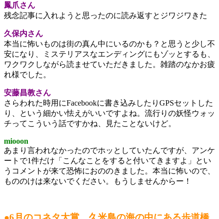
鳳爪さん
残念記事に入れようと思ったのに読み返すとジワジワきた
久保内さん
本当に怖いものは街の真ん中にいるのかも？と思うと少し不
安になり、ミステリアスなエンディングにもゾッとするも、
ワクワクしながら読ませていただきました。雑踏のなかお疲
れ様でした。
安藤昌教さん
さらわれた時用にFacebookに書き込みしたりGPSセットした
り、という細かい怯えがいいですよね。流行りの妖怪ウォッ
チってこういう話ですかね、見たことないけど。
miooon
あまり言われなかったのでホッとしていたんですが、アンケ
ートで1件だけ「こんなことをすると付いてきますよ」とい
うコメントが来て恐怖におののきました。本当に怖いので、
もののけは来ないでください。もうしませんからー！
●6月のコネタ大賞 久米島の海の中にある歩道橋