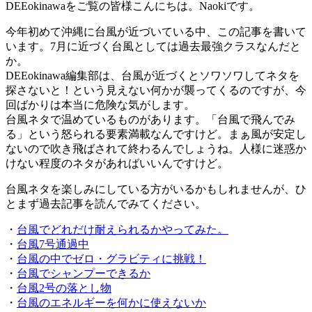
DEEokinawaをご覧の皆様こんにちは。Naokiです。
今年初めて沖縄に台風が近づいている中、この記事を書いて
います。7月に近づく台風としては過去最強クラスなんだと
か。
DEEokinawa編集部は、台風が近づくとソワソワしてネタを
探さないと！という見えない何かが襲ってくるのですが、今
回ばかりは本当に危険な気がします。
台風ネタで温めているものがあります。「台風で飛んでみ
る」という怒られる要素満載なんですけど。まぁ風が安定し
ないので吹き飛ばされて終わるんでしょうね。人様に迷惑か
けない程度のネタがあればいいんですけど。
台風ネタを楽しみにしている方がいるかもしれませんが、ひ
とまず過去記事を読んでみてください。
・
台風でどれだけ耐えられるかやってみた。
・
台風7号通過中
・
台風の中でゼロ・グラビティに挑戦！
・
台風でシャンプーできるか
・
台風2号の落とし物
・
台風のエネルギーを何かに使えないか