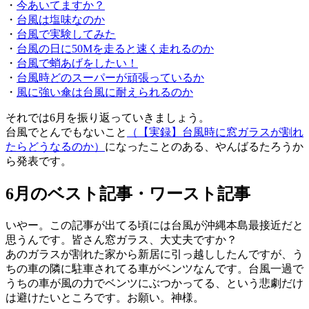
・
今あいてますか？
・
台風は塩味なのか
・
台風で実験してみた
・
台風の日に50Mを走ると速く走れるのか
・
台風で蛸あげをしたい！
・
台風時どのスーパーが頑張っているか
・
風に強い傘は台風に耐えられるのか
それでは6月を振り返っていきましょう。
台風でとんでもないこと
（【実録】台風時に窓ガラスが割れ
たらどうなるのか）
になったことのある、やんばるたろうか
ら発表です。
6月のベスト記事・ワースト記事
いやー。この記事が出てる頃には台風が沖縄本島最接近だと
思うんです。皆さん窓ガラス、大丈夫ですか？
あのガラスが割れた家から新居に引っ越ししたんですが、う
ちの車の隣に駐車されてる車がベンツなんです。台風一過で
うちの車が風の力でベンツにぶつかってる、という悲劇だけ
は避けたいところです。お願い。神様。