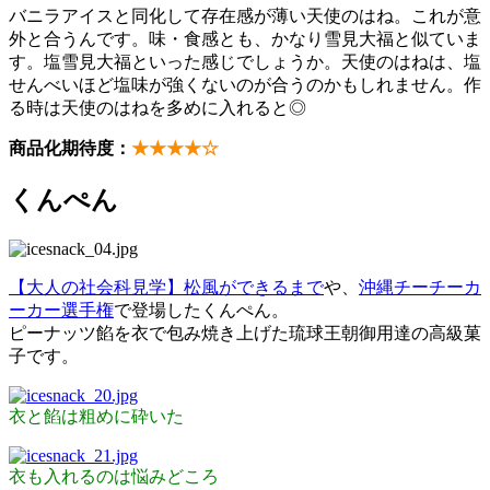
バニラアイスと同化して存在感が薄い天使のはね。これが意
外と合うんです。味・食感とも、かなり雪見大福と似ていま
す。塩雪見大福といった感じでしょうか。天使のはねは、塩
せんべいほど塩味が強くないのが合うのかもしれません。作
る時は天使のはねを多めに入れると◎
商品化期待度：
★★★★☆
くんぺん
【大人の社会科見学】松風ができるまで
や、
沖縄チーチーカ
ーカー選手権
で登場したくんぺん。
ピーナッツ餡を衣で包み焼き上げた琉球王朝御用達の高級菓
子です。
衣と餡は粗めに砕いた
衣も入れるのは悩みどころ