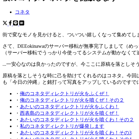
コネタ
街で変なモノを見かけると、ついつい嬉しくなって集めてし
さて、DEEokinawaのサーバー移転が無事完了しまして
（サーバー移転でうっかり今使ってるシステムが動かなくて
...一安心なのは良かったのですが、今ここに原稿を落としそ
原稿を落としそうな時に己を助けてくれるのはコネタ。今回
も「今日の沖縄」と銘打って写真をアップしているのですでに既
・
俺のコネタディレクトリが火をふくぜ！
・
俺のコネタディレクトリが火を噴くぜ！その２
・
あたいのコネタディレクトリが火をふくわ！
・
西表島のコネタディレクトリが火を噴くぜ！
・
あたいのコネタディレクトリが火を噴くわ！その２
・
私のコネタディレクトリが爆発します
・
あたいのコネタディレクトリが火を噴くわ！その3