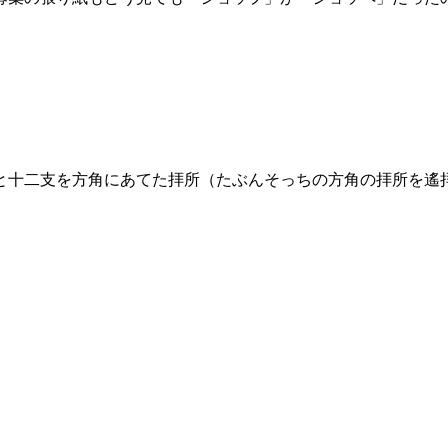
と十二支を方角にあてた拝所（たぶんそっちの方角の拝所を遙