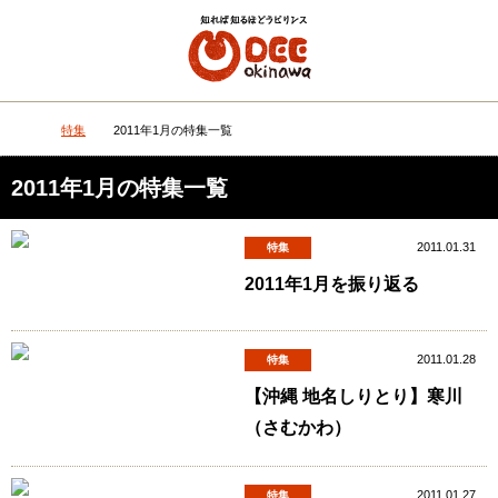
メニュー
検
特集
2011年1月の特集一覧
DEEokinawaトップ
2011年1月の特集一覧
2011.01.31
特集
2011年1月を振り返る
2011.01.28
特集
【沖縄 地名しりとり】寒川
（さむかわ）
2011.01.27
特集