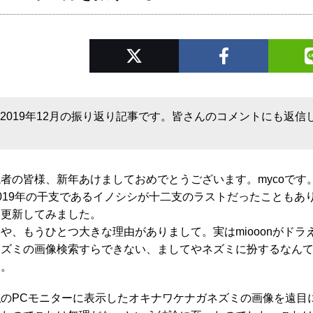
2019年12月の振り返り記事です。皆さんのコメントにも返信
読者の皆様、新年あけましておめでとうございます。mycoです
2019年の干支であるイノシシが十二支のラストだったことも
を更新してみました。
いや、もうひとつ大きな理由がありまして。実はmiooonがド
ネズミの画像検索すらできない、ましてやネズミに扮するなん
す。
私のPCモニターに表示したオキナワケナガネズミの画像を遠目