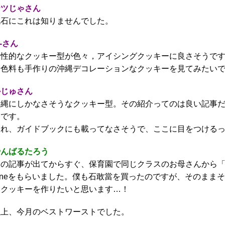
テツじゃさん
流石にこれは知りませんでした。
i-さん
個性的なクッキー型が色々，アイシングクッキーに良さそうで
着色料も手作りの沖縄デコレーションなクッキーを見てみたい
かじゅさん
沖縄にしかなさそうなクッキー型。その紹介ってのは良い記事
うです。
これ、ガイドブックにも載ってなさそうで、ここに目をつけるっ
やんばるたろう
この記事が出てからすぐ、保育園で同じクラスのお母さんから
Lineをもらいました。僕も石敢當を買ったのですが、そのまま
にクッキーを作りたいと思います…！
以上、今月のベストワーストでした。