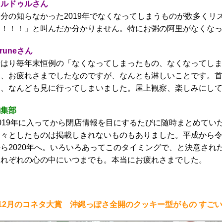
ヒルドゥルさん
自分の知らなかった2019年でなくなってしまうものが数多く
ー！！！」と叫んだか分かりません。特にお粥の阿里がなくな
iruneさん
やはり毎年末恒例の「なくなってしまったもの、なくなってし
う、お疲れさまでしたなのですが、なんとも淋しいことです。首
て、なんども見に行ってしまいました。屋上観察、楽しみにし
編集部
2019年に入ってから閉店情報を目にするたびに随時まとめて
細々としたものは掲載しきれないものもありました。平成から令
から2020年へ。いろいろあってこのタイミングで、と決意さ
それぞれの心の中にいつまでも。本当にお疲れさまでした。
●12月のコネタ大賞 沖縄っぽさ全開のクッキー型がもの すご