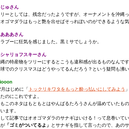
かじゅさん
ツリーとしては、残念だったようですが、オーナメントを沖縄
オオゴマダラはもっと艶を出せばそっれぽいのができるような
ああああさん
イラブーに狂気を感じました。黒ミサでしょうか。
ユシャリョフスキーさん
沖縄の特産物をツリーにするとこうも違和感が出るものなんで
半球でのクリスマスはどうやってるんだろう？という疑問も沸
iooon
2月はじめに「
トックリキワタをもっと酔っ払いにしてみよう
いたのにこれですよ。
でもこのネタはもともとはやんばるたろうさんが温めていたも
思います。
そして記事ではオオゴマダラのサナギはいける！って息巻いて
母が
「ゴミがついてるよ」
とサナギを指して言ったので、あの