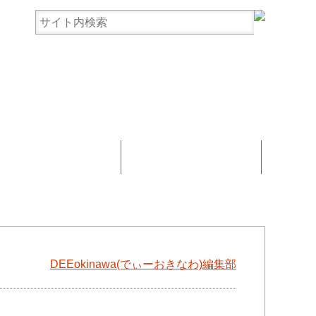
まんじゅう協賛
お問い合わせ
DEEokinawa(でぃーおきなわ)編集部