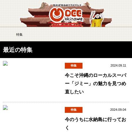
メニュー
検
特集
DEEokinawaトップ
最近の特集
2024.09.11
特集
今こそ沖縄のローカルスーパ
ー「ジミー」の魅力を見つめ
直したい
2024.09.04
特集
今のうちに水納島に行ってお
く