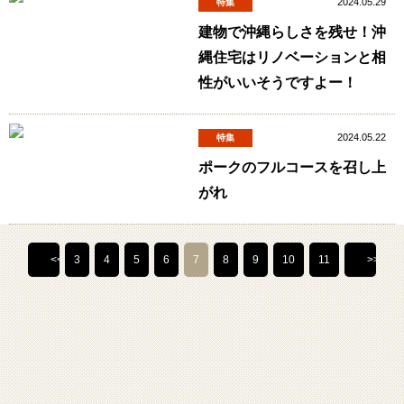
2024.05.29
特集
建物で沖縄らしさを残せ！沖
縄住宅はリノベーションと相
性がいいそうですよー！
2024.05.22
特集
ポークのフルコースを召し上
がれ
<<
3
4
5
6
7
8
9
10
11
>>