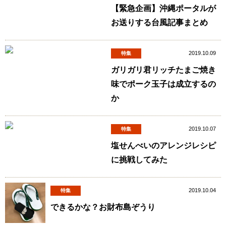
【緊急企画】沖縄ポータルが
お送りする台風記事まとめ
2019.10.09
特集
ガリガリ君リッチたまご焼き
味でポーク玉子は成立するの
か
2019.10.07
特集
塩せんべいのアレンジレシピ
に挑戦してみた
2019.10.04
特集
できるかな？お財布島ぞうり