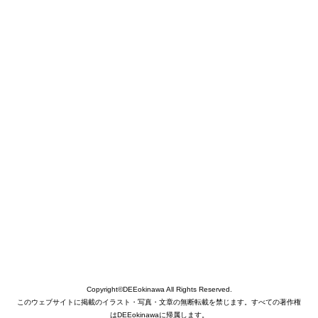
Copyright©DEEokinawa All Rights Reserved.
このウェブサイトに掲載のイラスト・写真・文章の無断転載を禁じます。すべての著作権
はDEEokinawaに帰属します。