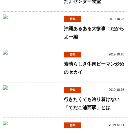
た】センター食堂
2019.10.23
特集
沖縄あるある大惨事！だから
よ〜編
2019.10.18
特集
素晴らしき牛肉ピーマン炒め
のセカイ
2019.10.16
特集
行きたくても辿り着けない
「てだこ浦西駅」とは
2019.10.11
特集