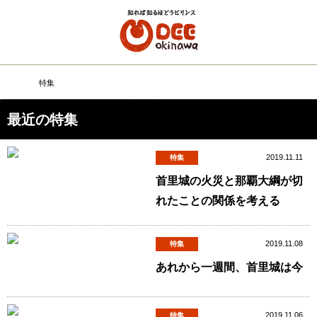
メニュー
検
特集
DEEokinawaトップ
最近の特集
2019.11.11
特集
首里城の火災と那覇大綱が切
れたことの関係を考える
2019.11.08
特集
あれから一週間、首里城は今
2019.11.06
特集