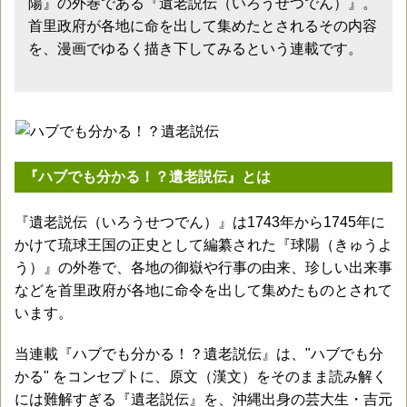
陽』の外巻である『遺老説伝（いろうせつでん）』。
首里政府が各地に命を出して集めたとされるその内容
を、漫画でゆるく描き下してみるという連載です。
『ハブでも分かる！？遺老説伝』とは
『遺老説伝（いろうせつでん）』は1743年から1745年に
かけて琉球王国の正史として編纂された『球陽（きゅうよ
う）』の外巻で、各地の御嶽や行事の由来、珍しい出来事
などを首里政府が各地に命令を出して集めたものとされて
います。
当連載『ハブでも分かる！？遺老説伝』は、"ハブでも分
かる" をコンセプトに、原文（漢文）をそのまま読み解く
には難解すぎる『遺老説伝』を、沖縄出身の芸大生・吉元