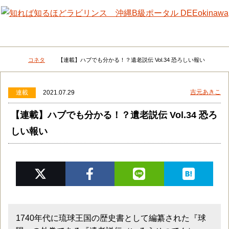
メニュー
検
コネタ
【連載】ハブでも分かる！？遺老説伝 Vol.34 恐ろしい報い
DEEokinawaトップ
吉元あきこ
連載
2021.07.29
【連載】ハブでも分かる！？遺老説伝 Vol.34 恐ろ
しい報い
1740年代に琉球王国の歴史書として編纂された『球