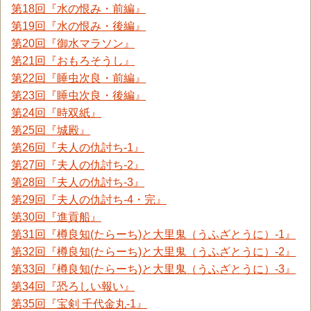
第18回『水の恨み・前編』
第19回『水の恨み・後編』
第20回『御水マラソン』
第21回『おもろそうし』
第22回『睡虫次良・前編』
第23回『睡虫次良・後編』
第24回『時双紙』
第25回『城殿』
第26回『夫人の仇討ち-1』
第27回『夫人の仇討ち-2』
第28回『夫人の仇討ち-3』
第29回『夫人の仇討ち-4・完』
第30回『進貢船』
第31回『樽良知(たらーち)と大里鬼（うふざとうに）-1』
第32回『樽良知(たらーち)と大里鬼（うふざとうに）-2』
第33回『樽良知(たらーち)と大里鬼（うふざとうに）-3』
第34回『恐ろしい報い』
第35回『宝剣 千代金丸-1』