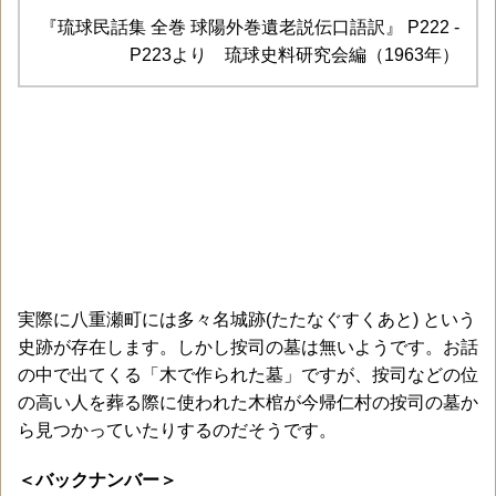
『琉球民話集 全巻 球陽外巻遺老説伝口語訳』 P222 -
P223より 琉球史料研究会編（1963年）
実際に八重瀬町には多々名城跡(たたなぐすくあと) という
史跡が存在します。しかし按司の墓は無いようです。お話
の中で出てくる「木で作られた墓」ですが、按司などの位
の高い人を葬る際に使われた木棺が今帰仁村の按司の墓か
ら見つかっていたりするのだそうです。
＜バックナンバー＞