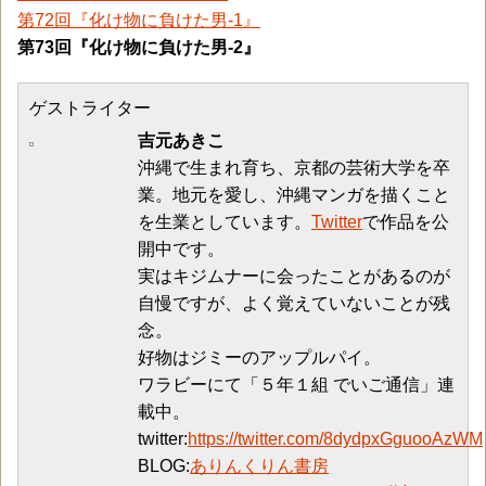
第72回『化け物に負けた男-1』
第73回『化け物に負けた男-2』
ゲストライター
吉元あきこ
沖縄で生まれ育ち、京都の芸術大学を卒
業。地元を愛し、沖縄マンガを描くこと
を生業としています。
Twitter
で作品を公
開中です。
実はキジムナーに会ったことがあるのが
自慢ですが、よく覚えていないことが残
念。
好物はジミーのアップルパイ。
ワラビーにて「５年１組 でいご通信」連
載中。
twitter:
https://twitter.com/8dydpxGguooAzWM
BLOG:
ありんくりん書房