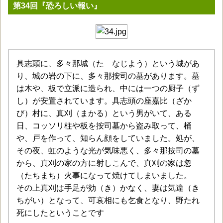
第34回『恐ろしい報い』
具志頭に、多々那城（たゝなじよう）という城があ
り、城の岩の下に、多々那按司の墓があります。墓
は木や、板で立派に造られ、中には一つの厨子（ず
し）が安置されています。具志頭の座嘉比（ざか
び）村に、真刈（まかる）という男がいて、ある
日、コッソリ柱や板を按司墓から盗み取って、桶
や、戸を作って、知らん顔をしていました。処が、
その夜、虹のような光が気味悪く、多々那按司の墓
から、真刈の家の方に射しこんで、真刈の家は忽
（たちまち）火事になって焼けてしまいました。
その上真刈は手足が効（き）かなく、妻は気違（き
ちがい）となって、可哀相にも乞食となり、野たれ
死にしたということです