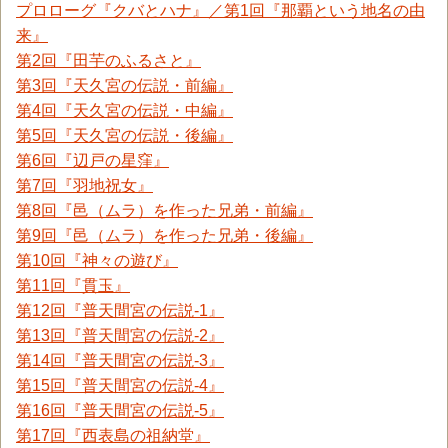
プロローグ『クバとハナ』／第1回『那覇という地名の由
来』
第2回『田芋のふるさと』
第3回『天久宮の伝説・前編』
第4回『天久宮の伝説・中編』
第5回『天久宮の伝説・後編』
第6回『辺戸の星窪』
第7回『羽地祝女』
第8回『邑（ムラ）を作った兄弟・前編』
第9回『邑（ムラ）を作った兄弟・後編』
第10回『神々の遊び』
第11回『貫玉』
第12回『普天間宮の伝説-1』
第13回『普天間宮の伝説-2』
第14回『普天間宮の伝説-3』
第15回『普天間宮の伝説-4』
第16回『普天間宮の伝説-5』
第17回『西表島の祖納堂』