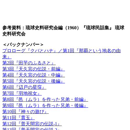
参考資料：琉球史料研究会編（1960）『琉球民話集』 琉球
史料研究会
＜バックナンバー＞
プロローグ『クバとハナ』／第1回『那覇という地名の由
来』
第2回『田芋のふるさと』
第3回『天久宮の伝説・前編』
第4回『天久宮の伝説・中編』
第5回『天久宮の伝説・後編』
第6回『辺戸の星窪』
第7回『羽地祝女』
第8回『邑（ムラ）を作った兄弟・前編』
第9回『邑（ムラ）を作った兄弟・後編』
第10回『神々の遊び』
第11回『貫玉』
第12回『普天間宮の伝説-1』
第13回『普天間宮の伝説-2』