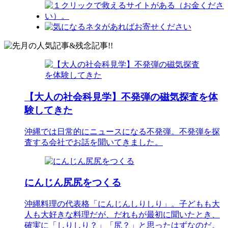
【大人の社会科見学】不発弾の磁気探査を体
験してきた
沖縄では日常的にニュースになる不発弾。不発弾を探
査する会社でお話を聞いてきました。
にんじん尻尻をつくる
沖縄料理の代表格「にんじんしりしり」。子どもも大
人も大好きな料理だが、だれもが最初に聞いたとき、
確実に「しりしり？」「尻？」と思ったはずなのだ。