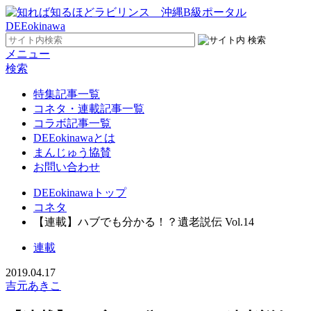
メニュー
検索
特集記事一覧
コネタ・連載記事一覧
コラボ記事一覧
DEEokinawaとは
まんじゅう協賛
お問い合わせ
DEEokinawaトップ
コネタ
【連載】ハブでも分かる！？遺老説伝 Vol.14
連載
2019.04.17
吉元あきこ