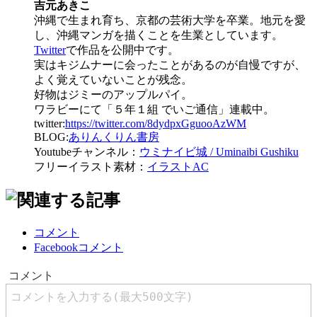
吉元あきこ
沖縄で生まれ育ち、京都の芸術大学を卒業。地元を愛
し、沖縄マンガを描くことを生業としています。
Twitter
で作品を公開中です。
実はキジムナーに会ったことがあるのが自慢ですが、
よく覚えていないことが残念。
好物はジミーのアップルパイ。
ワラビーにて「５年１組 でいご通信」連載中。
twitter:
https://twitter.com/8dydpxGguooAzWM
BLOG:
ありんくりん書房
Youtubeチャンネル：
ウミナイビ城 / Uminaibi Gushiku
フリーイラスト素材：
イラストAC
コメント
Facebookコメント