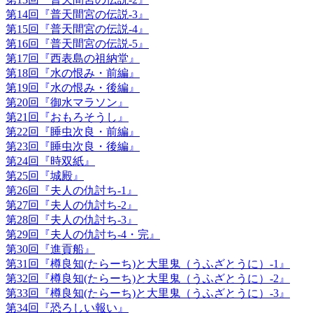
第14回『普天間宮の伝説-3』
第15回『普天間宮の伝説-4』
第16回『普天間宮の伝説-5』
第17回『西表島の祖納堂』
第18回『水の恨み・前編』
第19回『水の恨み・後編』
第20回『御水マラソン』
第21回『おもろそうし』
第22回『睡虫次良・前編』
第23回『睡虫次良・後編』
第24回『時双紙』
第25回『城殿』
第26回『夫人の仇討ち-1』
第27回『夫人の仇討ち-2』
第28回『夫人の仇討ち-3』
第29回『夫人の仇討ち-4・完』
第30回『進貢船』
第31回『樽良知(たらーち)と大里鬼（うふざとうに）-1』
第32回『樽良知(たらーち)と大里鬼（うふざとうに）-2』
第33回『樽良知(たらーち)と大里鬼（うふざとうに）-3』
第34回『恐ろしい報い』