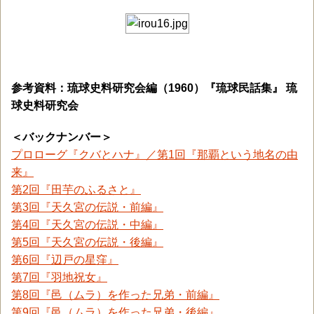
参考資料：琉球史料研究会編（1960）『琉球民話集』 琉
球史料研究会
＜バックナンバー＞
プロローグ『クバとハナ』／第1回『那覇という地名の由
来』
第2回『田芋のふるさと』
第3回『天久宮の伝説・前編』
第4回『天久宮の伝説・中編』
第5回『天久宮の伝説・後編』
第6回『辺戸の星窪』
第7回『羽地祝女』
第8回『邑（ムラ）を作った兄弟・前編』
第9回『邑（ムラ）を作った兄弟・後編』