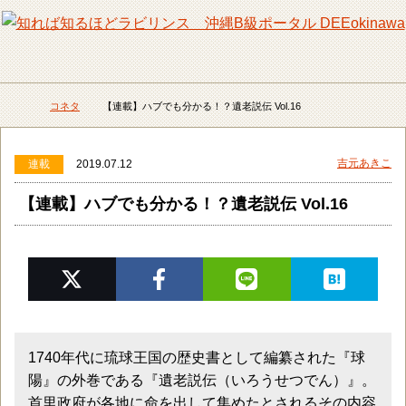
メニュー
検
コネタ
【連載】ハブでも分かる！？遺老説伝 Vol.16
DEEokinawaトップ
吉元あきこ
連載
2019.07.12
【連載】ハブでも分かる！？遺老説伝 Vol.16
1740年代に琉球王国の歴史書として編纂された『球
陽』の外巻である『遺老説伝（いろうせつでん）』。
首里政府が各地に命を出して集めたとされるその内容