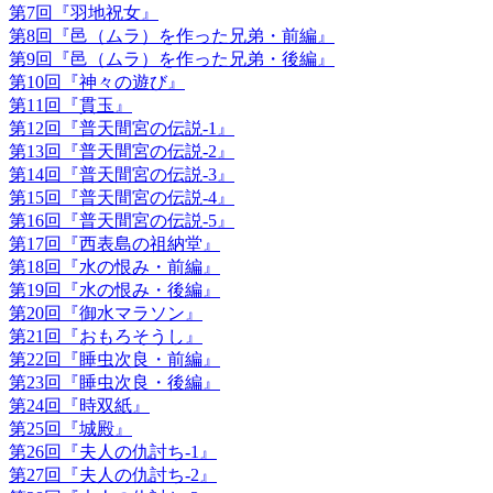
第7回『羽地祝女』
第8回『邑（ムラ）を作った兄弟・前編』
第9回『邑（ムラ）を作った兄弟・後編』
第10回『神々の遊び』
第11回『貫玉』
第12回『普天間宮の伝説-1』
第13回『普天間宮の伝説-2』
第14回『普天間宮の伝説-3』
第15回『普天間宮の伝説-4』
第16回『普天間宮の伝説-5』
第17回『西表島の祖納堂』
第18回『水の恨み・前編』
第19回『水の恨み・後編』
第20回『御水マラソン』
第21回『おもろそうし』
第22回『睡虫次良・前編』
第23回『睡虫次良・後編』
第24回『時双紙』
第25回『城殿』
第26回『夫人の仇討ち-1』
第27回『夫人の仇討ち-2』