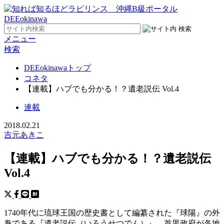
メニュー
検索
DEEokinawaトップ
コネタ
【連載】ハブでも分かる！？遺老説伝 Vol.4
連載
2018.02.21
吉元あきこ
【連載】ハブでも分かる！？遺老説伝
Vol.4
1740年代に琉球王国の歴史書として編纂された『球陽』の外
巻である『遺老説伝（いろうせつでん）』。首里政府が各地