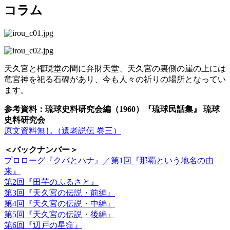
コラム
天久宮と権現堂の間に弁財天堂、天久宮の裏側の崖の上には
竜宮神を祀る石碑があり、今も人々の祈りの場所となってい
ます。
参考資料：琉球史料研究会編（1960）『琉球民話集』 琉球
史料研究会
原文資料無し（遺老説伝 巻三）
＜バックナンバー＞
プロローグ『クバとハナ』／第1回『那覇という地名の由
来』
第2回『田芋のふるさと』
第3回『天久宮の伝説・前編』
第4回『天久宮の伝説・中編』
第5回『天久宮の伝説・後編』
第6回『辺戸の星窪』