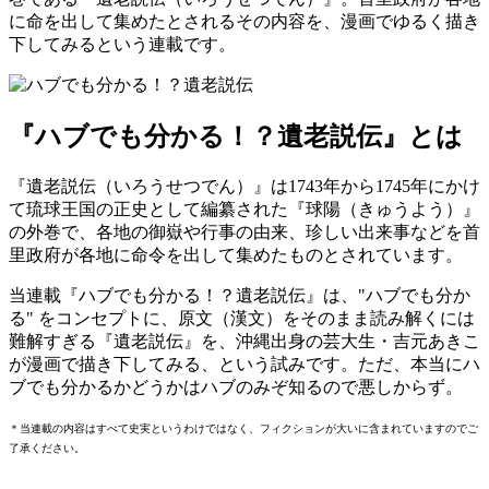
に命を出して集めたとされるその内容を、漫画でゆるく描き
下してみるという連載です。
『ハブでも分かる！？遺老説伝』とは
『遺老説伝（いろうせつでん）』は1743年から1745年にかけ
て琉球王国の正史として編纂された『球陽（きゅうよう）』
の外巻で、各地の御嶽や行事の由来、珍しい出来事などを首
里政府が各地に命令を出して集めたものとされています。
当連載『ハブでも分かる！？遺老説伝』は、"ハブでも分か
る" をコンセプトに、原文（漢文）をそのまま読み解くには
難解すぎる『遺老説伝』を、沖縄出身の芸大生・吉元あきこ
が漫画で描き下してみる、という試みです。ただ、本当にハ
ブでも分かるかどうかはハブのみぞ知るので悪しからず。
＊当連載の内容はすべて史実というわけではなく、フィクションが大いに含まれていますのでご
了承ください。