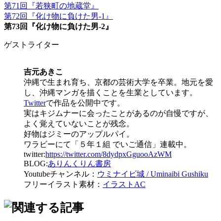
第71回『若狭町の地蔵堂』
第72回『化け物に負けた男-1』
第73回『化け物に負けた男-2』
ゲストライター
吉元あきこ
沖縄で生まれ育ち、京都の芸術大学を卒業。地元を愛
し、沖縄マンガを描くことを生業としています。
Twitter
で作品を公開中です。
実はキジムナーに会ったことがあるのが自慢ですが、
よく覚えていないことが残念。
好物はジミーのアップルパイ。
ワラビーにて「５年１組 でいご通信」連載中。
twitter:
https://twitter.com/8dydpxGguooAzWM
BLOG:
ありんくりん書房
Youtubeチャンネル：
ウミナイビ城 / Uminaibi Gushiku
フリーイラスト素材：
イラストAC