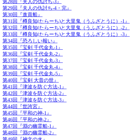
第28回『夫人の仇討ち-3』
第29回『夫人の仇討ち-4・完』
第30回『進貢船』
第31回『樽良知(たらーち)と大里鬼（うふざとうに）-1』
第32回『樽良知(たらーち)と大里鬼（うふざとうに）-2』
第33回『樽良知(たらーち)と大里鬼（うふざとうに）-3』
第34回『恐ろしい報い』
第35回『宝剣 千代金丸-1』
第36回『宝剣 千代金丸-2』
第37回『宝剣 千代金丸-3』
第38回『宝剣 千代金丸-4』
第39回『宝剣 千代金丸-5』
第40回『宝剣 大昔の世』
第41回『津波を防ぐ方法-1』
第42回『津波を防ぐ方法-2』
第43回『津波を防ぐ方法-3』
第44回『世誇宮』
第45回『平和の神-1』
第46回『平和の神-2』
第47回『淵の幽霊船-1』
第48回『淵の幽霊船-2』
第49回『神文の水』