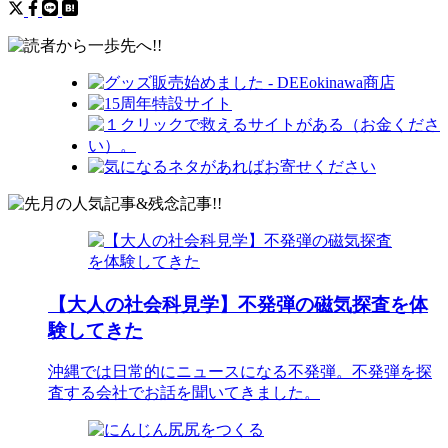
【大人の社会科見学】不発弾の磁気探査を体
験してきた
沖縄では日常的にニュースになる不発弾。不発弾を探
査する会社でお話を聞いてきました。