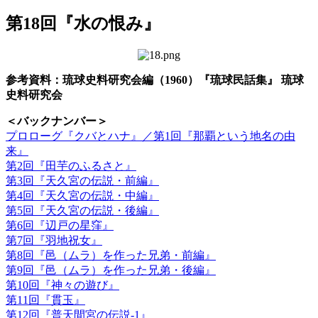
第18回『水の恨み』
参考資料：琉球史料研究会編（1960）『琉球民話集』 琉球
史料研究会
＜バックナンバー＞
プロローグ『クバとハナ』／第1回『那覇という地名の由
来』
第2回『田芋のふるさと』
第3回『天久宮の伝説・前編』
第4回『天久宮の伝説・中編』
第5回『天久宮の伝説・後編』
第6回『辺戸の星窪』
第7回『羽地祝女』
第8回『邑（ムラ）を作った兄弟・前編』
第9回『邑（ムラ）を作った兄弟・後編』
第10回『神々の遊び』
第11回『貫玉』
第12回『普天間宮の伝説-1』