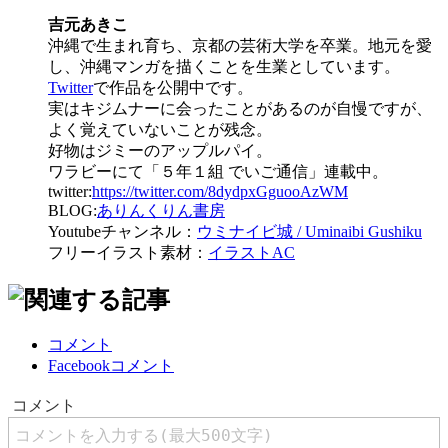
吉元あきこ
沖縄で生まれ育ち、京都の芸術大学を卒業。地元を愛
し、沖縄マンガを描くことを生業としています。
Twitter
で作品を公開中です。
実はキジムナーに会ったことがあるのが自慢ですが、
よく覚えていないことが残念。
好物はジミーのアップルパイ。
ワラビーにて「５年１組 でいご通信」連載中。
twitter:
https://twitter.com/8dydpxGguooAzWM
BLOG:
ありんくりん書房
Youtubeチャンネル：
ウミナイビ城 / Uminaibi Gushiku
フリーイラスト素材：
イラストAC
コメント
Facebookコメント