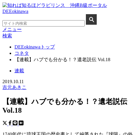
メニュー
検索
DEEokinawaトップ
コネタ
【連載】ハブでも分かる！？遺老説伝 Vol.18
連載
2019.10.11
吉元あきこ
【連載】ハブでも分かる！？遺老説伝
Vol.18
1740年代に琉球王国の歴史書として編纂された『球陽』の外