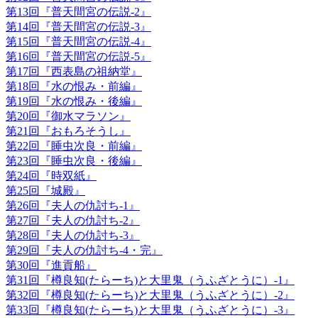
第13回『普天間宮の伝説-2』
第14回『普天間宮の伝説-3』
第15回『普天間宮の伝説-4』
第16回『普天間宮の伝説-5』
第17回『西表島の祖納堂』
第18回『水の恨み・前編』
第19回『水の恨み・後編』
第20回『御水マラソン』
第21回『おもろそうし』
第22回『睡虫次良・前編』
第23回『睡虫次良・後編』
第24回『時双紙』
第25回『城殿』
第26回『夫人の仇討ち-1』
第27回『夫人の仇討ち-2』
第28回『夫人の仇討ち-3』
第29回『夫人の仇討ち-4・完』
第30回『進貢船』
第31回『樽良知(たらーち)と大里鬼（うふざとうに）-1』
第32回『樽良知(たらーち)と大里鬼（うふざとうに）-2』
第33回『樽良知(たらーち)と大里鬼（うふざとうに）-3』