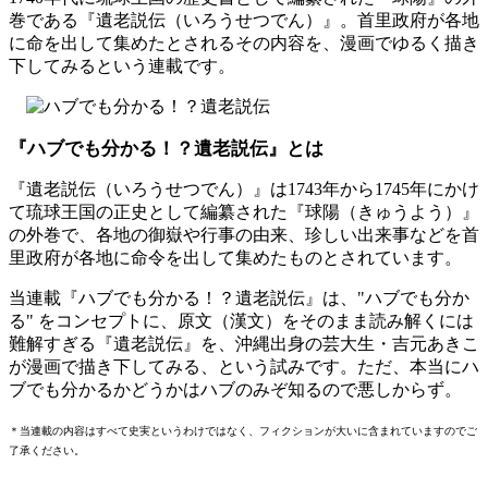
巻である『遺老説伝（いろうせつでん）』。首里政府が各地
に命を出して集めたとされるその内容を、漫画でゆるく描き
下してみるという連載です。
『ハブでも分かる！？遺老説伝』とは
『遺老説伝（いろうせつでん）』は1743年から1745年にかけ
て琉球王国の正史として編纂された『球陽（きゅうよう）』
の外巻で、各地の御嶽や行事の由来、珍しい出来事などを首
里政府が各地に命令を出して集めたものとされています。
当連載『ハブでも分かる！？遺老説伝』は、"ハブでも分か
る" をコンセプトに、原文（漢文）をそのまま読み解くには
難解すぎる『遺老説伝』を、沖縄出身の芸大生・吉元あきこ
が漫画で描き下してみる、という試みです。ただ、本当にハ
ブでも分かるかどうかはハブのみぞ知るので悪しからず。
＊当連載の内容はすべて史実というわけではなく、フィクションが大いに含まれていますのでご
了承ください。