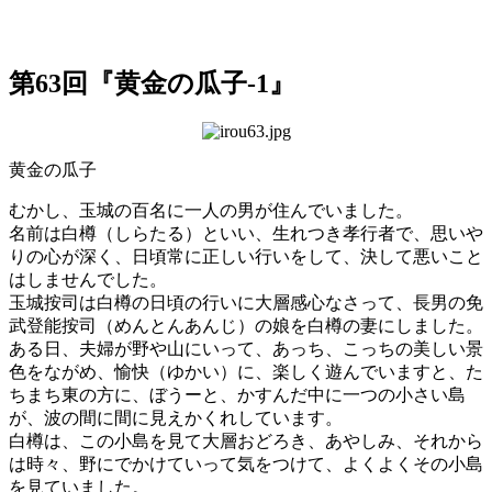
第63回『黄金の瓜子-1』
黄金の瓜子
むかし、玉城の百名に一人の男が住んでいました。
名前は白樽（しらたる）といい、生れつき孝行者で、思いや
りの心が深く、日頃常に正しい行いをして、決して悪いこと
はしませんでした。
玉城按司は白樽の日頃の行いに大層感心なさって、長男の免
武登能按司（めんとんあんじ）の娘を白樽の妻にしました。
ある日、夫婦が野や山にいって、あっち、こっちの美しい景
色をながめ、愉快（ゆかい）に、楽しく遊んでいますと、た
ちまち東の方に、ぼうーと、かすんだ中に一つの小さい島
が、波の間に間に見えかくれしています。
白樽は、この小島を見て大層おどろき、あやしみ、それから
は時々、野にでかけていって気をつけて、よくよくその小島
を見ていました。