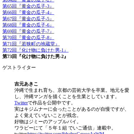
第65回『黄金の瓜子-3』
第66回『黄金の瓜子-4』
第67回『黄金の瓜子-5』
第68回『黄金の瓜子-6』
第69回『黄金の瓜子-7』
第70回『黄金の瓜子-8』
第71回『若狭町の地蔵堂』
第72回『化け物に負けた男-1』
第73回『化け物に負けた男-2』
ゲストライター
吉元あきこ
沖縄で生まれ育ち、京都の芸術大学を卒業。地元を愛
し、沖縄マンガを描くことを生業としています。
Twitter
で作品を公開中です。
実はキジムナーに会ったことがあるのが自慢ですが、
よく覚えていないことが残念。
好物はジミーのアップルパイ。
ワラビーにて「５年１組 でいご通信」連載中。
twitter:
https://twitter.com/8dydpxGguooAzWM