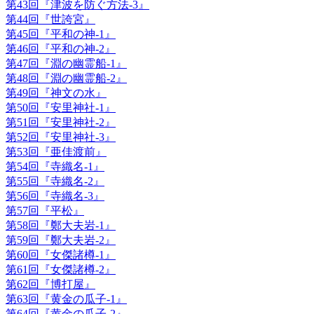
第43回『津波を防ぐ方法-3』
第44回『世誇宮』
第45回『平和の神-1』
第46回『平和の神-2』
第47回『淵の幽霊船-1』
第48回『淵の幽霊船-2』
第49回『神文の水』
第50回『安里神社-1』
第51回『安里神社-2』
第52回『安里神社-3』
第53回『亜佳渡前』
第54回『寺織名-1』
第55回『寺織名-2』
第56回『寺織名-3』
第57回『平松』
第58回『鄭大夫岩-1』
第59回『鄭大夫岩-2』
第60回『女傑諸樽-1』
第61回『女傑諸樽-2』
第62回『博打屋』
第63回『黄金の瓜子-1』
第64回『黄金の瓜子-2』