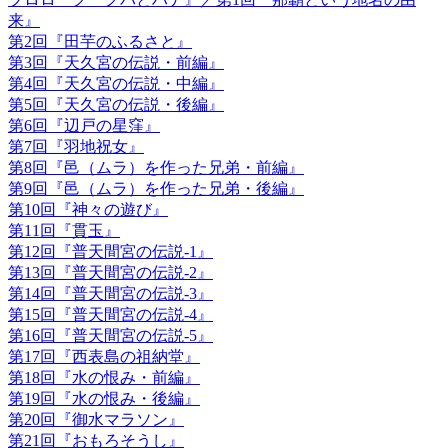
来』
第2回『田芋のふるさと』
第3回『天久宮の伝説・前編』
第4回『天久宮の伝説・中編』
第5回『天久宮の伝説・後編』
第6回『辺戸の星窪』
第7回『羽地祝女』
第8回『邑（ムラ）を作った兄弟・前編』
第9回『邑（ムラ）を作った兄弟・後編』
第10回『神々の遊び』
第11回『貫玉』
第12回『普天間宮の伝説-1』
第13回『普天間宮の伝説-2』
第14回『普天間宮の伝説-3』
第15回『普天間宮の伝説-4』
第16回『普天間宮の伝説-5』
第17回『西表島の祖納堂』
第18回『水の恨み・前編』
第19回『水の恨み・後編』
第20回『御水マラソン』
第21回『おもろそうし』