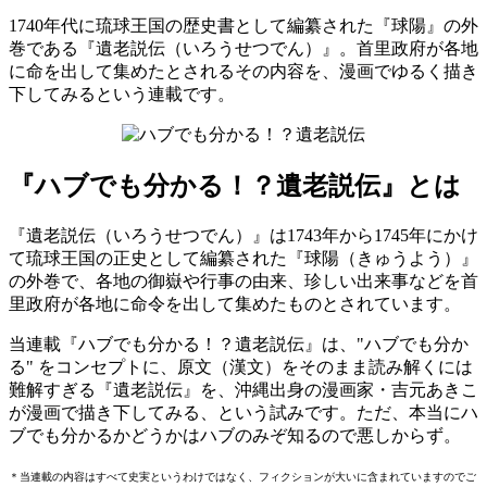
1740年代に琉球王国の歴史書として編纂された『球陽』の外
巻である『遺老説伝（いろうせつでん）』。首里政府が各地
に命を出して集めたとされるその内容を、漫画でゆるく描き
下してみるという連載です。
『ハブでも分かる！？遺老説伝』とは
『遺老説伝（いろうせつでん）』は1743年から1745年にかけ
て琉球王国の正史として編纂された『球陽（きゅうよう）』
の外巻で、各地の御嶽や行事の由来、珍しい出来事などを首
里政府が各地に命令を出して集めたものとされています。
当連載『ハブでも分かる！？遺老説伝』は、"ハブでも分か
る" をコンセプトに、原文（漢文）をそのまま読み解くには
難解すぎる『遺老説伝』を、沖縄出身の漫画家・吉元あきこ
が漫画で描き下してみる、という試みです。ただ、本当にハ
ブでも分かるかどうかはハブのみぞ知るので悪しからず。
＊当連載の内容はすべて史実というわけではなく、フィクションが大いに含まれていますのでご