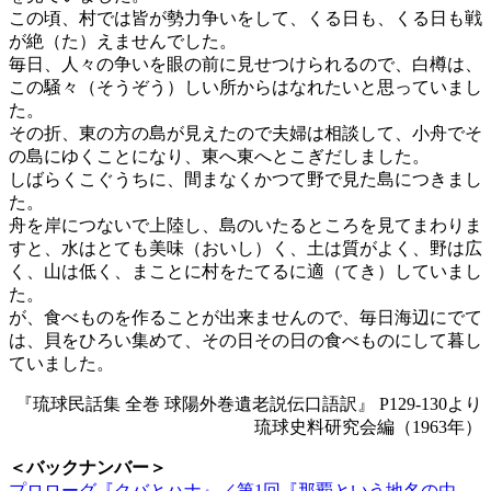
この頃、村では皆が勢力争いをして、くる日も、くる日も戦
が絶（た）えませんでした。
毎日、人々の争いを眼の前に見せつけられるので、白樽は、
この騒々（そうぞう）しい所からはなれたいと思っていまし
た。
その折、東の方の島が見えたので夫婦は相談して、小舟でそ
の島にゆくことになり、東へ東へとこぎだしました。
しばらくこぐうちに、間まなくかつて野で見た島につきまし
た。
舟を岸につないで上陸し、島のいたるところを見てまわりま
すと、水はとても美味（おいし）く、土は質がよく、野は広
く、山は低く、まことに村をたてるに適（てき）していまし
た。
が、食べものを作ることが出来ませんので、毎日海辺にでて
は、貝をひろい集めて、その日その日の食べものにして暮し
ていました。
『琉球民話集 全巻 球陽外巻遺老説伝口語訳』 P129-130より
琉球史料研究会編（1963年）
＜バックナンバー＞
プロローグ『クバとハナ』／第1回『那覇という地名の由