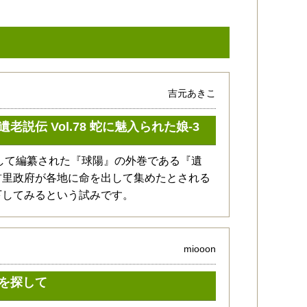
吉元あきこ
説伝 Vol.78 蛇に魅入られた娘-3
として編纂された『球陽』の外巻である『遺
首里政府が各地に命を出して集めたとされる
下してみるという試みです。
miooon
を探して