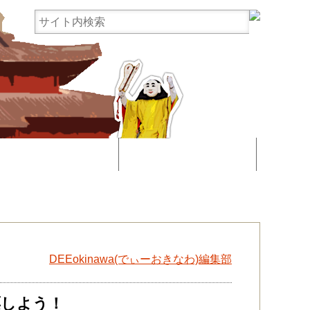
まんじゅう協賛
お問い合わせ
！
DEEokinawa(でぃーおきなわ)編集部
票しよう！