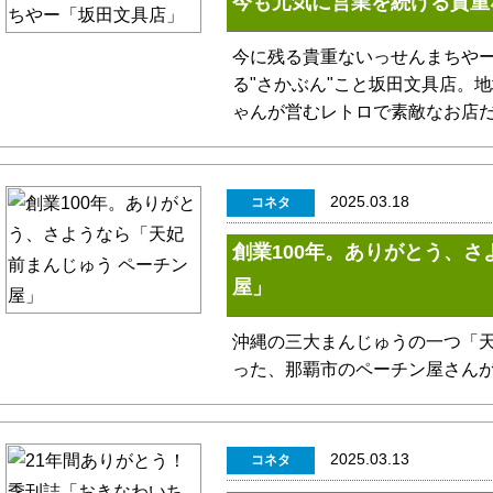
今も元気に営業を続ける貴重
今に残る貴重ないっせんまちや
る"さかぶん"こと坂田文具店。
ゃんが営むレトロで素敵なお店
2025.03.18
コネタ
創業100年。ありがとう、さ
屋」
沖縄の三大まんじゅうの一つ「
った、那覇市のペーチン屋さん
2025.03.13
コネタ